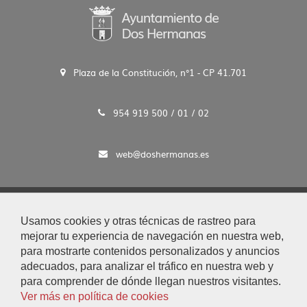
página
anterior
siguiente
página
Plaza de la Constitución, n°1 - CP 41.701
954 919 500 / 01 / 02
web@doshermanas.es
2020 © Ayto. de Dos Hermanas
Usamos cookies y otras técnicas de rastreo para
Aviso Legal y Protección de Datos
mejorar tu experiencia de navegación en nuestra web,
|
para mostrarte contenidos personalizados y anuncios
Mapa Web
adecuados, para analizar el tráfico en nuestra web y
|
para comprender de dónde llegan nuestros visitantes.
Accesibilidad
Ver más en política de cookies
|