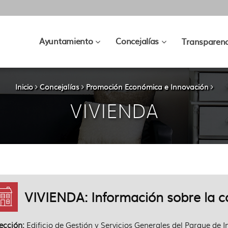
???
???
Ayuntamiento
Concejalías
Transparenc
key.formatter.header.toggle.subsec
key.formatter.hea
Inicio
Concejalías
Promoción Económica e Innovación
VIVIENDA
VIVIENDA: Información sobre la c
ección:
Edificio de Gestión y Servicios Generales del Parque de I