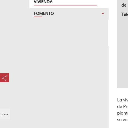
VIVIENDA
de 
FOMENTO
Tel
???key.element.share.share.access???
La vi
de Pr
plant
su vo