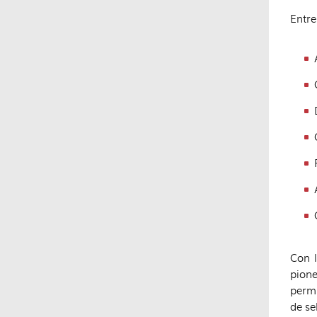
Entre
Con l
pion
permi
de se