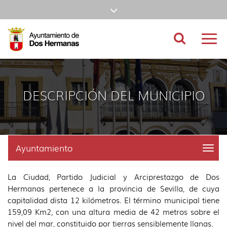
Ir
Mostrar/ocultar
al
Ir
barra
contenido
a
Ir
principal
la
al
Ir
Buscador
Mostr
de
de
cabecera
pie
al
nave
la
de
de
menú
navegación
princ
página
la
la
principal
(alt
página
página
(alt
superior
+
(alt
(alt
+
s)
+
+
u)
con
DESCRIPCIÓN DEL MUNICIPIO
c)
p)
enlaces,
información
del
Ayuntamiento
menu
title:
tiempo
Men
La Ciudad, Partido Judicial y Arciprestazgo de Dos
Ayun
y
|
Hermanas pertenece a la provincia de Sevilla, de cuya
selección
navig
capitalidad dista 12 kilómetros. El término municipal tiene
Ayun
159,09 Km2, con una altura media de 42 metros sobre el
de
nivel del mar, constituido por tierras sensiblemente llanas.