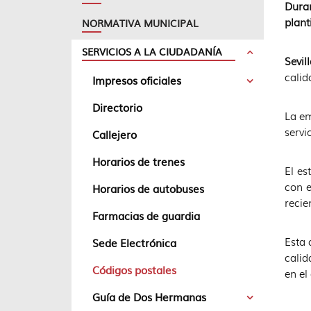
Duran
plant
NORMATIVA MUNICIPAL
SERVICIOS A LA CIUDADANÍA
Sevil
calid
Impresos oficiales
Directorio
La em
servi
Callejero
Horarios de trenes
El es
con e
Horarios de autobuses
recie
Farmacias de guardia
Esta 
Sede Electrónica
calid
Códigos postales
en el
Guía de Dos Hermanas