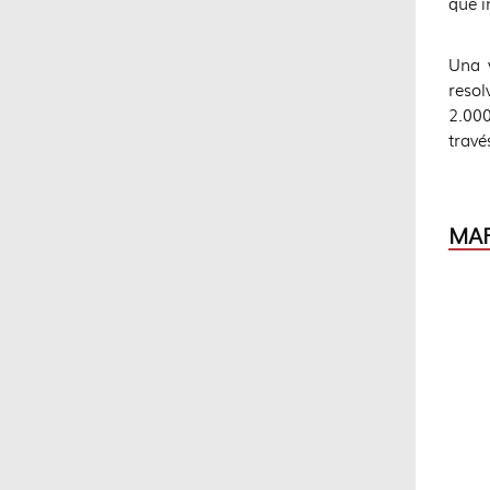
que i
Una 
resol
2.000
travé
MAP