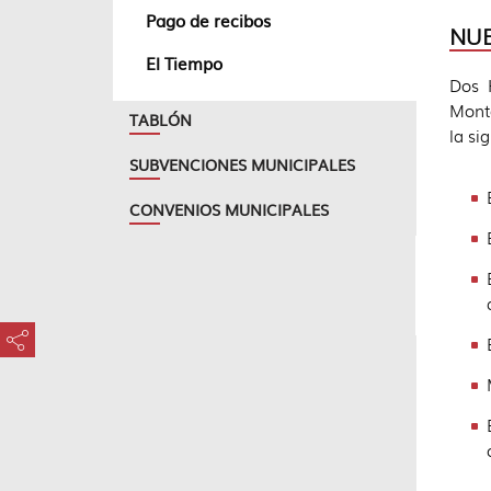
Pago de recibos
NUE
El Tiempo
Dos 
Monte
TABLÓN
la si
SUBVENCIONES MUNICIPALES
CONVENIOS MUNICIPALES
???key.element.share.share.access???