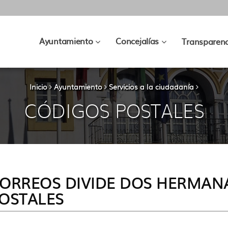
???
???
Ayuntamiento
Concejalías
Transparenc
key.formatter.header.toggle.subsec
key.formatter.hea
Inicio
Ayuntamiento
Servicios a la ciudadanía
CÓDIGOS POSTALES
ORREOS DIVIDE DOS HERMAN
OSTALES