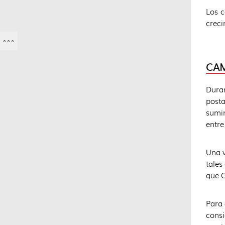
Los c
creci
CAM
Duran
posta
sumin
entre
Una v
tales
que C
Para 
consi