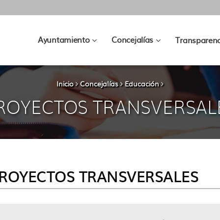
???
???
Ayuntamiento
Concejalías
Transparenc
key.formatter.header.toggle.subsec
key.formatter.hea
Inicio
Concejalías
Educación
ROYECTOS TRANSVERSAL
ROYECTOS TRANSVERSALES