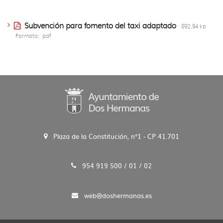
idioma
Subvención para fomento del taxi adaptado
892.94 kb
Formato:
pdf
Plaza de la Constitución, n°1 - CP 41.701
954 919 500 / 01 / 02
web@doshermanas.es