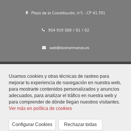
idioma
Plaza de la Constitución, n°1 - CP 41.701
954 919 500 / 01 / 02
web@doshermanas.es
2020 © Ayto. de Dos Hermanas
Usamos cookies y otras técnicas de rastreo para
Aviso Legal y Protección de Datos
mejorar tu experiencia de navegación en nuestra web,
|
para mostrarte contenidos personalizados y anuncios
Mapa Web
adecuados, para analizar el tráfico en nuestra web y
|
para comprender de dónde llegan nuestros visitantes.
Accesibilidad
Ver más en política de cookies
|
Búsqueda
|
Configurar Cookies
Rechazar todas
Contacto