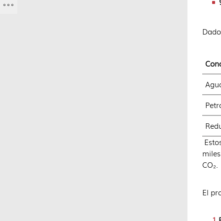
Dado 
Con
Agu
Petr
Redu
Estos
miles
CO₂.
El pr