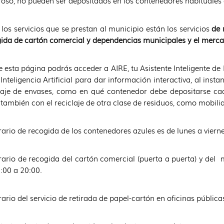
roso, no pueden ser depositados en los contenedores habituales
 los servicios que se prestan al municipio están los servicios
de 
ida de cartón comercial y dependencias municipales y el merc
 esta página podrás acceder a AIRE, tu Asistente Inteligente d
 Inteligencia Artificial para dar información interactiva, al inst
laje de envases, como en qué contenedor debe depositarse ca
 también con el reciclaje de otra clase de residuos, como mobiliar
rario de recogida de los contenedores azules es de lunes a viern
rario de recogida del cartón comercial (puerta a puerta) y del
:00 a 20:00.
rario del servicio de retirada de papel-cartón en oficinas pública