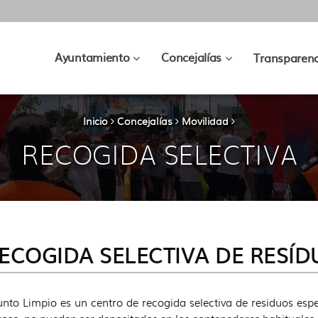
???
???
Ayuntamiento
Concejalías
Transparenc
key.formatter.header.toggle.subsec
key.formatter.hea
Inicio
Concejalías
Movilidad
RECOGIDA SELECTIVA
ECOGIDA SELECTIVA DE RESÍD
nto Limpio es un centro de recogida selectiva de residuos espe