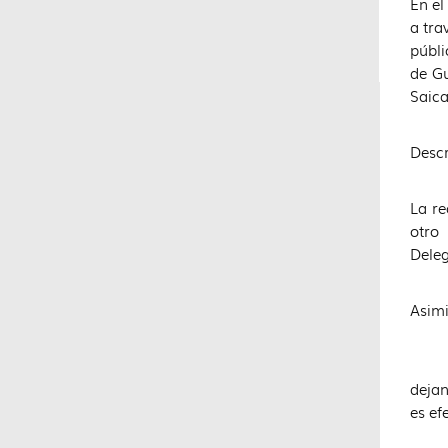
En el
a tra
públi
de Gu
Saica
Descr
La re
otro
Deleg
Asimi
Tambi
dejan
es ef