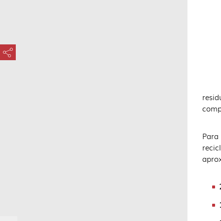
Las
???key.element.share.share.access???
Las
El A
resi
compe
Para 
recic
apro