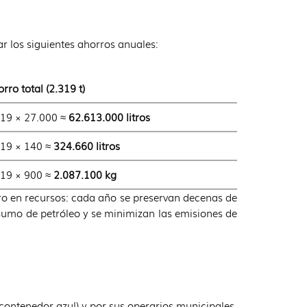
 los siguientes ahorros anuales:
rro total (2.319 t)
319 × 27.000 ≈
62.613.000 litros
319 × 140 ≈
324.660 litros
319 × 900 ≈
2.087.100 kg
ro en recursos: cada año se preservan decenas de
nsumo de petróleo y se minimizan las emisiones de
 (contenedor azul) y por sus operarios municipales.