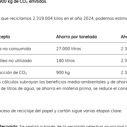
900 kg de CO₂ emitidos.
que reciclamos 2.319.004 kilos en el año 2024, podemos estimar
cepto
Ahorro por tonelada
Aho
a no consumida
27.000 litros
2.
óleo no utilizado
140 litros
2.
cción de CO₂
900 kg
2.
 cálculos subrayan los beneficios medio-ambientales y de ahor
 de litros de agua, se ahorra en materia prima, se reduce el co
oceso de reciclaje del papel y cartón sigue varias etapas clave:
Recogida
: Se realiza a través de la recogida selectiva municipal