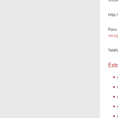
http
Para
reco
Teléf
Est