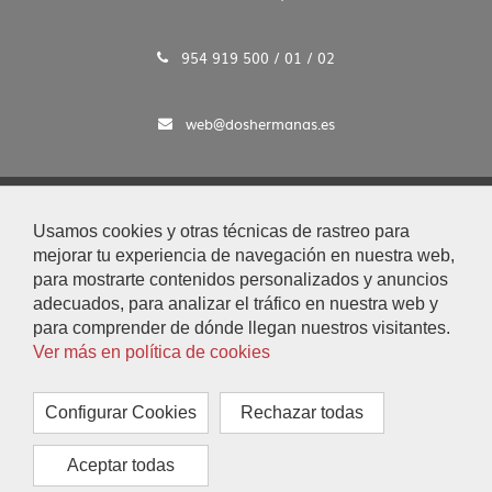
954 919 500 / 01 / 02
web@doshermanas.es
2020 © Ayto. de Dos Hermanas
Usamos cookies y otras técnicas de rastreo para
Aviso Legal y Protección de Datos
mejorar tu experiencia de navegación en nuestra web,
|
para mostrarte contenidos personalizados y anuncios
Mapa Web
adecuados, para analizar el tráfico en nuestra web y
|
para comprender de dónde llegan nuestros visitantes.
Accesibilidad
Ver más en política de cookies
|
Búsqueda
|
Configurar Cookies
Rechazar todas
Contacto
|
Aceptar todas
Configurar Cookies