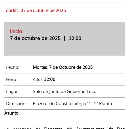
idioma
martes, 07 de octubre de 2025
Inicio:
7 de octubre de 2025
|
12:00
Fecha:
Martes
,
7 de Octubre de 2025
Hora:
A las
12:00
Lugar:
Sala de Junta de Gobierno Local
Dirección:
Plaza de la Constitución, nº 1- 1ª Planta
Asunto:
La delegada de
Deportes
del
Ayuntamiento de Dos