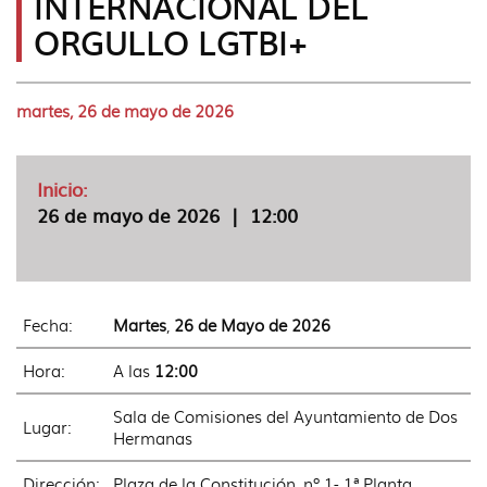
INTERNACIONAL DEL
idioma
ORGULLO LGTBI+
martes, 26 de mayo de 2026
Inicio:
26 de mayo de 2026
|
12:00
Fecha:
Martes
,
26 de Mayo de 2026
Hora:
A las
12:00
Sala de Comisiones del Ayuntamiento de Dos
Lugar:
Hermanas
Dirección:
Plaza de la Constitución, nº 1- 1ª Planta