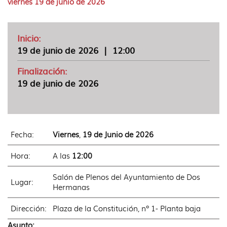
viernes 19 de junio de 2026
idioma
Inicio:
19 de junio de 2026
|
12:00
Finalización:
19 de junio de 2026
Fecha:
Viernes
,
19 de Junio de 2026
Hora:
A las
12:00
Salón de Plenos del Ayuntamiento de Dos
Lugar:
Hermanas
Dirección:
Plaza de la Constitución, nº 1- Planta baja
Asunto: