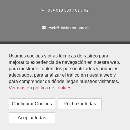
954 919 500 / 01 / 02
web@doshermanas.es
2020 © Ayto. de Dos Hermanas
Usamos cookies y otras técnicas de rastreo para
Aviso Legal y Protección de Datos
mejorar tu experiencia de navegación en nuestra web,
|
para mostrarte contenidos personalizados y anuncios
Mapa Web
adecuados, para analizar el tráfico en nuestra web y
|
para comprender de dónde llegan nuestros visitantes.
Accesibilidad
Ver más en política de cookies
|
Búsqueda
|
Configurar Cookies
Rechazar todas
Contacto
|
Aceptar todas
Configurar Cookies