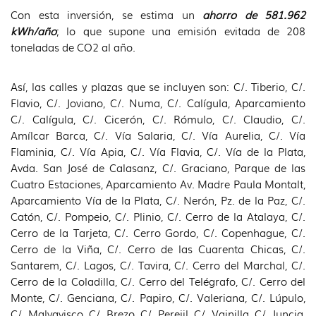
Con esta inversión, se estima un
ahorro de 581.962
kWh/año
; lo que supone una emisión evitada de 208
toneladas de CO2 al año.
Así, las calles y plazas que se incluyen son: C/. Tiberio, C/.
Flavio, C/. Joviano, C/. Numa, C/. Calígula, Aparcamiento
C/. Calígula, C/. Cicerón, C/. Rómulo, C/. Claudio, C/.
Amílcar Barca, C/. Vía Salaria, C/. Vía Aurelia, C/. Vía
Flaminia, C/. Vía Apia, C/. Vía Flavia, C/. Vía de la Plata,
Avda. San José de Calasanz, C/. Graciano, Parque de las
Cuatro Estaciones, Aparcamiento Av. Madre Paula Montalt,
Aparcamiento Vía de la Plata, C/. Nerón, Pz. de la Paz, C/.
Catón, C/. Pompeio, C/. Plinio, C/. Cerro de la Atalaya, C/.
Cerro de la Tarjeta, C/. Cerro Gordo, C/. Copenhague, C/.
Cerro de la Viña, C/. Cerro de las Cuarenta Chicas, C/.
Santarem, C/. Lagos, C/. Tavira, C/. Cerro del Marchal, C/.
Cerro de la Coladilla, C/. Cerro del Telégrafo, C/. Cerro del
Monte, C/. Genciana, C/. Papiro, C/. Valeriana, C/. Lúpulo,
C/. Malvavisco, C/. Brezo, C/. Perejil, C/. Vainilla, C/. Juncia,