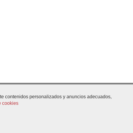
arte contenidos personalizados y anuncios adecuados,
web@doshermanas.es
e cookies
eda
|
Contacto
|
Configurar Cookies