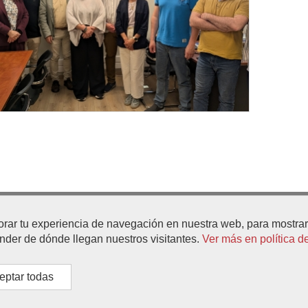
 de la Constitución, n°1 -
orar tu experiencia de navegación en nuestra web, para mostr
954 919 500 / 01 / 02
01
ender de dónde llegan nuestros visitantes.
Ver más en política d
eptar todas
o Legal y Protección de Datos
|
Mapa Web
|
Accesibilidad
|
Búsqu