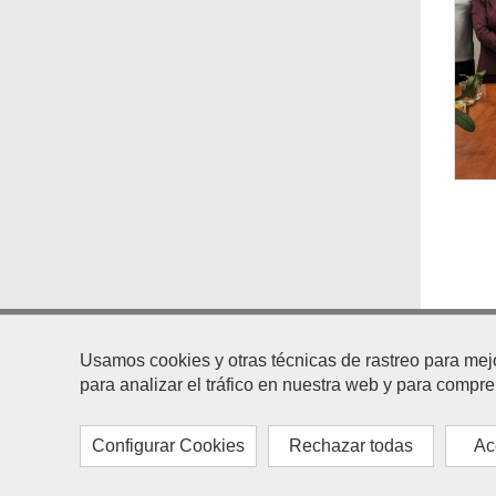
Plaza
Usamos cookies y otras técnicas de rastreo para mej
CP 41.7
para analizar el tráfico en nuestra web y para compr
Configurar Cookies
Rechazar todas
Ac
2020 © Ayto. de Dos Hermanas
|
Avis