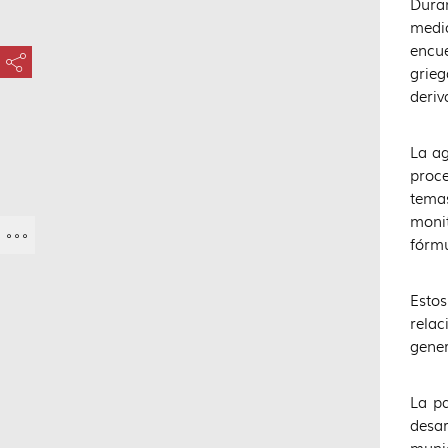
Duran
medi
encue
???key.element.share.share.access???
grieg
deriv
La ag
proce
temas
monit
fórmu
Esto
relac
gener
La p
desar