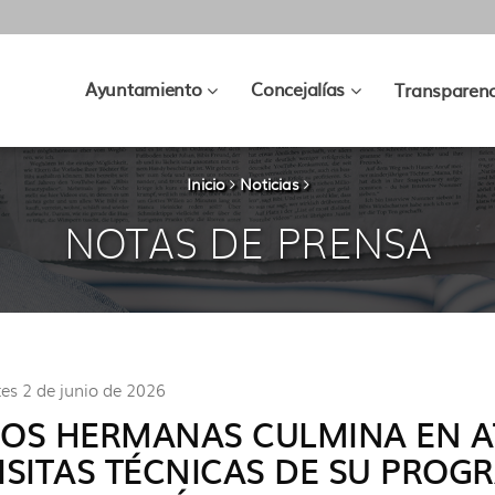
???
???
Ayuntamiento
Concejalías
Transparenc
key.formatter.header.toggle.subsec
key.formatter.hea
Inicio
Noticias
NOTAS DE PRENSA
es 2 de junio de 2026
OS HERMANAS CULMINA EN AT
ISITAS TÉCNICAS DE SU PRO