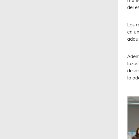
munic
del e
Los r
en un
adqui
Ademá
lazos
desar
la ad