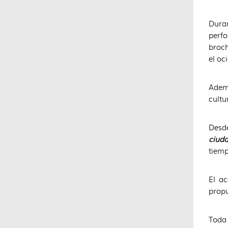
Dura
perfo
broch
el oci
Adem
cultu
Desd
ciud
tiemp
El ac
propu
Toda 