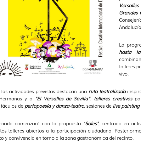
Versalles
Grandes 
Consejerí
Andalucía
La progr
hasta l
combinan
talleres p
vivo.
 las actividades previstas destacan una
ruta teatralizada
inspira
Hermanas y a
"El Versalles de Sevilla”
,
talleres creativos
par
táculos de
perfopoesía y danza-teatro
, sesiones de
live painting
ornada comenzará con la propuesta
"
Soles"
, centrada en act
ntos talleres abiertos a la participación ciudadana. Posteriorm
to y convivencia en torno a la zona gastronómica del recinto.