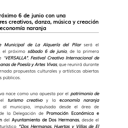
 próximo 6 de junio con una
res creativos, danza, música y creación
la economía naranja
e Municipal de La Alquería del Pilar
será el
o, el próximo
sábado 6 de junio
, de la primera
e
"
VERSALLA"
,
Festival Creativo Internacional de
nas de Poesía y Artes Vivas
, que reunirá durante
ornada propuestas culturales y artísticas abiertas
s públicos.
tiva nace como una apuesta por el
patrimonio de
 el
turismo creativo
y la
e
conomía naranja
a al municipio, impulsada desde el área de
e la Delegación de
Promoción Económica e
n
del
Ayuntamiento de Dos Hermanas
, desde el
turístico
“Dos Hermanas, Huertas y Villas de El