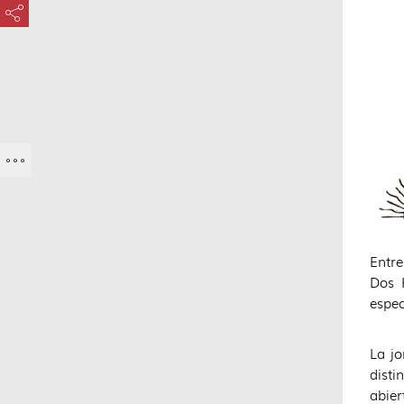
???key.element.share.share.access???
Entre
Dos 
espec
La j
disti
abier