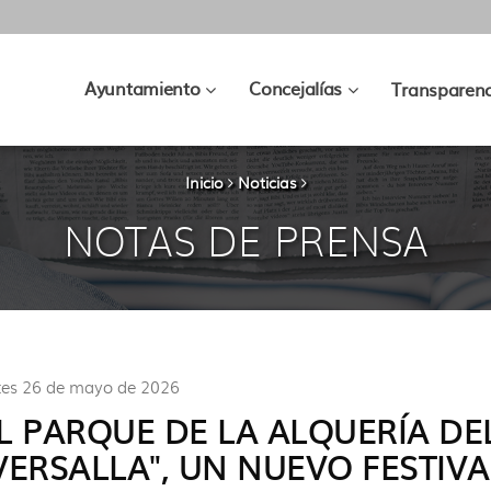
???
???
Ayuntamiento
Concejalías
Transparenc
key.formatter.header.toggle.subsec
key.formatter.hea
Inicio
Noticias
NOTAS DE PRENSA
es 26 de mayo de 2026
L PARQUE DE LA ALQUERÍA DE
VERSALLA", UN NUEVO FESTIVA