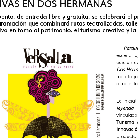
IVAS EN DOS HERMANAS
vento, de entrada libre y gratuita, se celebrará el
ramación que combinará rutas teatralizadas, talle
ivo en torno al patrimonio, el turismo creativo y 
El
Parqu
escenari
edición d
Dos Herma
toda la j
a todos lo
La inicia
leyenda
,
vinculad
Turismo
d
Innovació
producto 