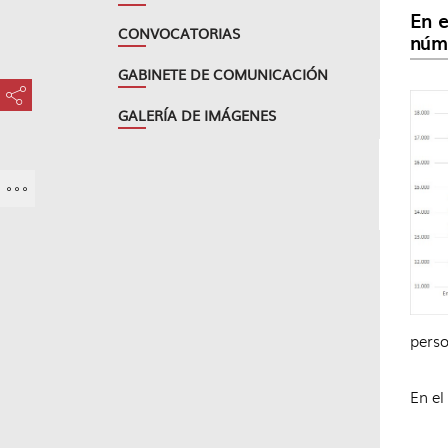
En e
CONVOCATORIAS
núm
GABINETE DE COMUNICACIÓN
???key.element.share.share.access???
GALERÍA DE IMÁGENES
perso
En el