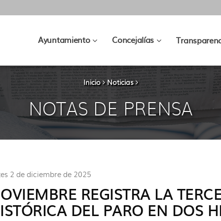
???
???
Ayuntamiento
Concejalías
Transparenc
key.formatter.header.toggle.subsec
key.formatter.hea
Inicio
Noticias
NOTAS DE PRENSA
es 2 de diciembre de 2025
OVIEMBRE REGISTRA LA TERC
ISTÓRICA DEL PARO EN DOS 