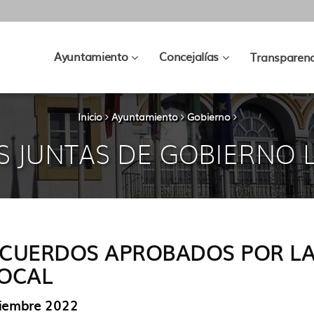
???
???
Ayuntamiento
Concejalías
Transparenc
key.formatter.header.toggle.subsec
key.formatter.hea
Inicio
Ayuntamiento
Gobierno
S JUNTAS DE GOBIERNO 
CUERDOS APROBADOS POR LA
OCAL
iembre 2022