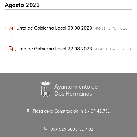
idioma
Agosto 2023
Junta de Gobierno Local 08-08-2023
495.32 kb
Formato:
pdf
Junta de Gobierno Local 22-08-2023
43.94 kb
Formato:
pdf
Plaza de la Constitución, n°1 - CP 41.701
954 919 500 / 01 / 02