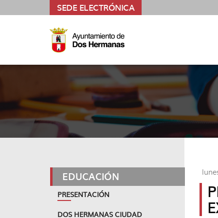
Ir
SEDE ELECTRÓNICA
al
Ir
contenido
a
Ir
principal
la
al
Ir
de
cabecera
pie
al
la
de
de
menú
página
la
la
principal
(alt
página
página
(alt
+
(alt
(alt
+
s)
+
+
u)
c)
p)
lune
EDUCACIÓN
P
PRESENTACIÓN
E
DOS HERMANAS CIUDAD