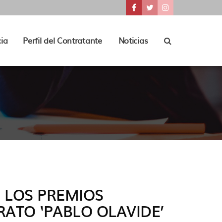
???
???
???
key.formatter.header.access
key.formatter.header.a
key.formatter.he
Ir
Ir
Ir
a
a
a
nuestra
nuestra
nuestra
Buscador
ia
Perfil del Contratante
Noticias
tions???
der.toggle.subsections???
página
página
página
de
de
de
Facebook
Twitter
Instagram
 LOS PREMIOS
RATO ‘PABLO OLAVIDE’