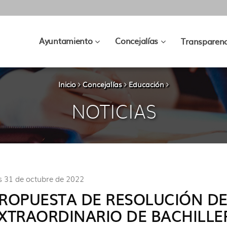
???
???
Ayuntamiento
Concejalías
Transparenc
key.formatter.header.toggle.subsec
key.formatter.hea
Inicio
Concejalías
Educación
NOTICIAS
s 31 de octubre de 2022
ROPUESTA DE RESOLUCIÓN DE
XTRAORDINARIO DE BACHILLE