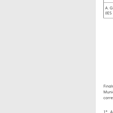
A. G
(IES
Final
Munic
corre
1º. A