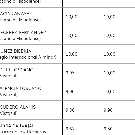
asancio Hispalense)
MACÍAS ANAYA
10,00
10,00
asancio Hispalense)
BECERRA FERNÁNDEZ
10,00
10,00
asancio Hispalense)
NÚÑEZ BIEDMA
10,00
10,00
egio Internacional Alminar)
SOULT TOSCANO
9,95
10,00
 Vistazul)
VALENCIA TOSCANO
9,90
10,00
 Vistazul)
ESCUDERO ALANÍS
9,86
9,90
 Vistazul)
GARCÍA CARVAJAL
9,62
9,60
 Torre de Los Herberos