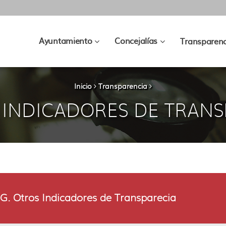
???
???
Ayuntamiento
Concejalías
Transparenc
key.formatter.header.toggle.subsec
key.formatter.hea
Inicio
Transparencia
 INDICADORES DE TRAN
G. Otros Indicadores de Transparecia