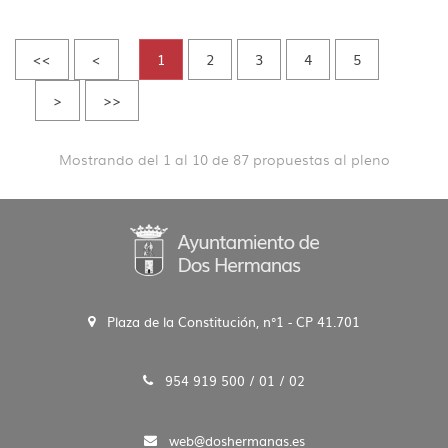
<<
<
1
2
3
4
5
>
>>
Mostrando del 1 al 10 de 87 propuestas al pleno
Plaza de la Constitución, n°1 - CP 41.701
954 919 500 / 01 / 02
web@doshermanas.es