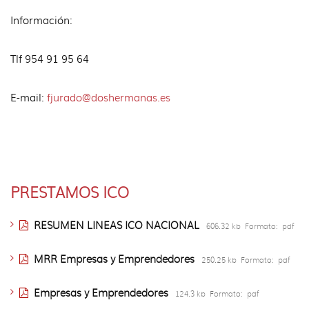
Información:
Tlf 954 91 95 64
E-mail:
fjurado@doshermanas.es
PRESTAMOS ICO
RESUMEN LINEAS ICO NACIONAL
606.32 kb
Formato:
pdf
MRR Empresas y Emprendedores
250.25 kb
Formato:
pdf
Empresas y Emprendedores
124.3 kb
Formato:
pdf