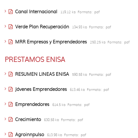
Canal Internacional
119.12 kb
Formato:
pdf
Verde Plan Recuperación
134.93 kb
Formato:
pdf
MRR Empresas y Emprendedores
250.25 kb
Formato:
pdf
PRESTAMOS ENISA
RESUMEN LINEAS ENISA
590.58 kb
Formato:
pdf
Jóvenes Emprendedores
613.46 kb
Formato:
pdf
Emprendedores
614.5 kb
Formato:
pdf
Crecimiento
630.58 kb
Formato:
pdf
Agroinnpulso
613.98 kb
Formato:
pdf