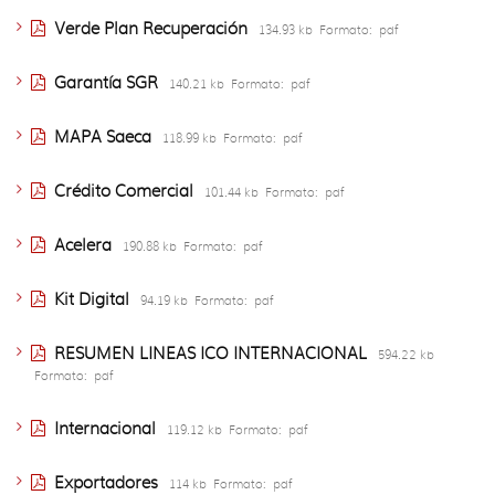
Verde Plan Recuperación
134.93 kb
Formato:
pdf
Garantía SGR
140.21 kb
Formato:
pdf
MAPA Saeca
118.99 kb
Formato:
pdf
Crédito Comercial
101.44 kb
Formato:
pdf
Acelera
190.88 kb
Formato:
pdf
Kit Digital
94.19 kb
Formato:
pdf
RESUMEN LINEAS ICO INTERNACIONAL
594.22 kb
Formato:
pdf
Internacional
119.12 kb
Formato:
pdf
Exportadores
114 kb
Formato:
pdf