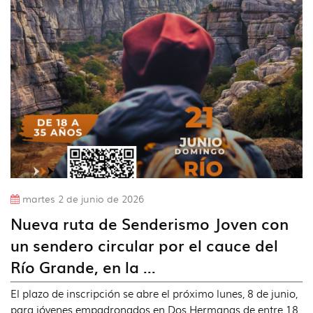
idioma
martes 2 de junio de 2026
Nueva ruta de Senderismo Joven con
un sendero circular por el cauce del
Río Grande, en la ...
El plazo de inscripción se abre el próximo lunes, 8 de junio,
para jóvenes empadronados en Dos Hermanas de entre 18