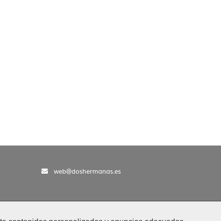
web@doshermanas.es
eda
|
Contacto
|
Configurar Cookies