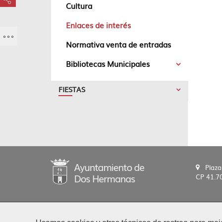
???key.element.share.share.access???
Cultura
Enlaces de interés
Normativa venta de entradas
Bibliotecas Municipales
FIESTAS
Plaza
CP 41.7
2020 © Ayto. de Dos Hermanas
|
Avis