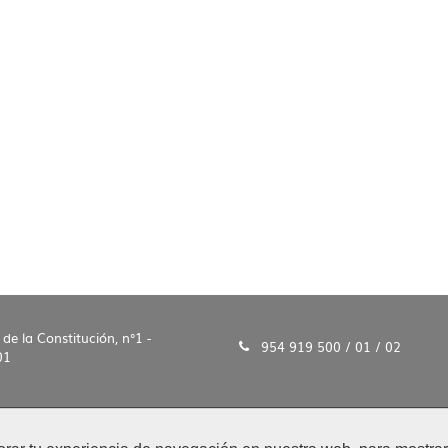
 de la Constitución, n°1 -
954 919 500 / 01 / 02
01
o Legal y Protección de Datos
|
Mapa Web
|
Accesibilidad
|
Búsqu