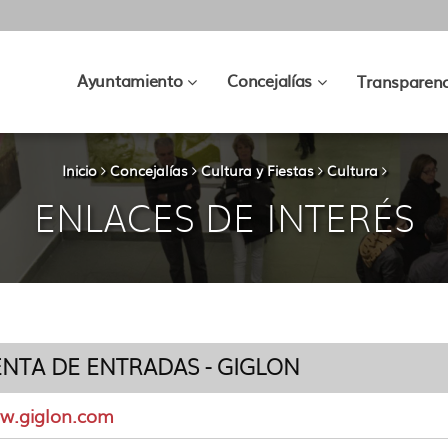
???
???
Ayuntamiento
Concejalías
Transparenc
key.formatter.header.toggle.subsec
key.formatter.hea
Inicio
Concejalías
Cultura y Fiestas
Cultura
ENLACES DE INTERÉS
NTA DE ENTRADAS - GIGLON
w.giglon.com