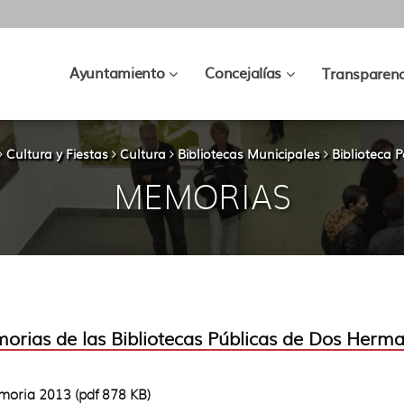
???
???
Ayuntamiento
Concejalías
Transparenc
key.formatter.header.toggle.subsec
key.formatter.hea
Cultura y Fiestas
Cultura
Bibliotecas Municipales
Biblioteca 
MEMORIAS
orias de las Bibliotecas Públicas de Dos Herm
oria 2013 (pdf 878 KB)