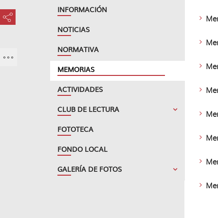
INFORMACIÓN
Mem
???key.element.share.share.access???
NOTICIAS
Mem
NORMATIVA
Mem
MEMORIAS
ACTIVIDADES
Mem
CLUB DE LECTURA
Mem
FOTOTECA
Mem
FONDO LOCAL
Mem
GALERÍA DE FOTOS
Mem