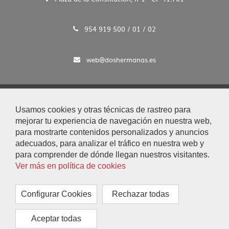
954 919 500 / 01 / 02
web@doshermanas.es
2020 © Ayto. de Dos Hermanas
Usamos cookies y otras técnicas de rastreo para
Aviso Legal y Protección de Datos
mejorar tu experiencia de navegación en nuestra web,
|
para mostrarte contenidos personalizados y anuncios
Mapa Web
adecuados, para analizar el tráfico en nuestra web y
|
para comprender de dónde llegan nuestros visitantes.
Accesibilidad
Ver más en política de cookies
|
Búsqueda
|
Configurar Cookies
Rechazar todas
Contacto
|
Aceptar todas
Configurar Cookies