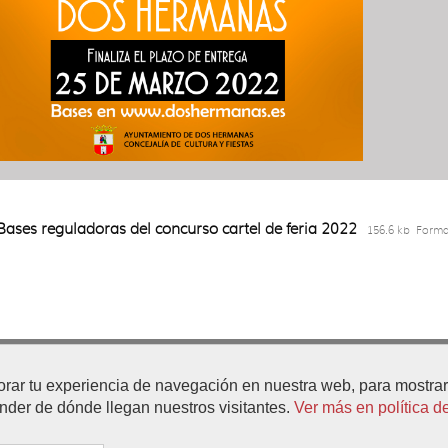
Bases reguladoras del concurso cartel de feria 2022
156.6 kb
Forma
 de la Constitución, n°1 -
orar tu experiencia de navegación en nuestra web, para mostr
954 919 500 / 01 / 02
01
ender de dónde llegan nuestros visitantes.
Ver más en política d