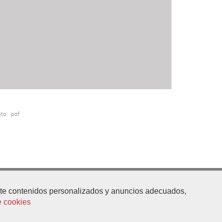
to:
pdf
arte contenidos personalizados y anuncios adecuados,
web@doshermanas.es
e cookies