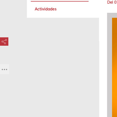
Del 0
Actividades
???key.element.share.share.access???