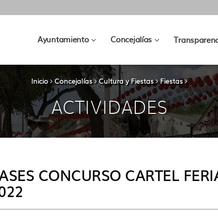
???
???
Ayuntamiento
Concejalías
Transparenc
key.formatter.header.toggle.subsec
key.formatter.hea
Inicio
Concejalías
Cultura y Fiestas
Fiestas
ACTIVIDADES
ASES CONCURSO CARTEL FER
022