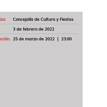
za:
Concejalía de Cultura y Fiestas
3 de febrero de 2022
ación:
25 de marzo de 2022
|
23:00