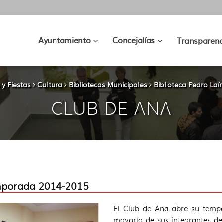
???
???
Ayuntamiento
Concejalías
Transparenc
key.formatter.header.toggle.subsec
key.formatter.hea
 y Fiestas
Cultura
Bibliotecas Municipales
Biblioteca Pedro Laí
CLUB DE ANA
porada 2014-2015
El Club de Ana abre su tempo
mayoría de sus integrantes de 