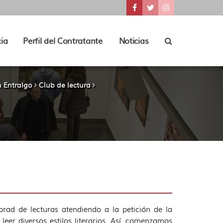
???
???
???
key.formatter.header.access
key.formatter.header.a
key.formatter.he
Ir
Ir
Ir
a
a
a
nuestra
nuestra
nuestra
Buscador
ia
Perfil del Contratante
Noticias
tions???
der.toggle.subsections???
página
página
página
de
de
de
Facebook
Twitter
Instagram
n Entralgo
Club de lectura
rad de lecturas atendiendo a la petición de la
leer diversos estilos literarios. Así, comenzamos