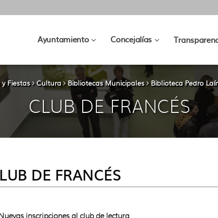
???
???
Ayuntamiento
Concejalías
Transparenc
key.formatter.header.toggle.subsec
key.formatter.hea
 y Fiestas
Cultura
Bibliotecas Municipales
Biblioteca Pedro Laí
CLUB DE FRANCÉS
LUB DE FRANCÉS
uevas inscripciones al club de lectura