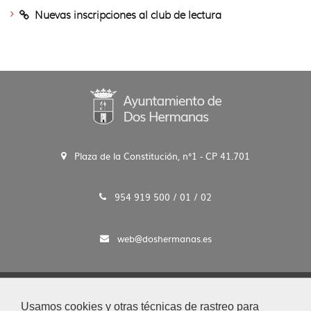
idioma
Bibli
Nuevas inscripciones al club de lectura
Pedr
Laín
Entra
Plaza de la Constitución, n°1 - CP 41.701
954 919 500 / 01 / 02
web@doshermanas.es
2020 © Ayto. de Dos Hermanas
Usamos cookies y otras técnicas de rastreo para
Aviso Legal y Protección de Datos